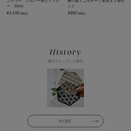
ー
フラワー シルバー茶たくトレ
麻の葉ミニモチーフ箸置き２個セ
リ
ー 10cm
ット
¥1,100
¥880
¥
(税込)
(税込)
History
最近チェックした商品
MORE