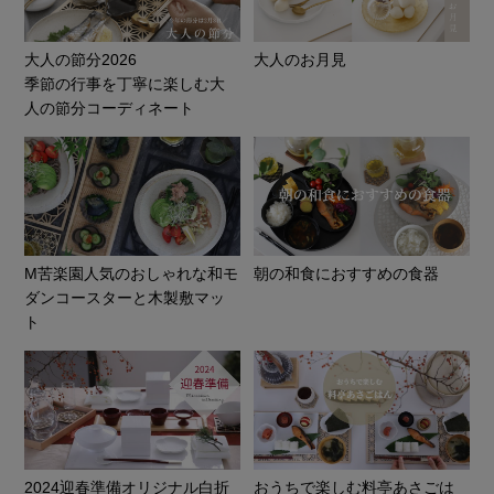
大人の節分2026
大人のお月見
季節の行事を丁寧に楽しむ大
人の節分コーディネート
M苦楽園人気のおしゃれな和モ
朝の和食におすすめの食器
ダンコースターと木製敷マッ
ト
2024迎春準備オリジナル白折
おうちで楽しむ料亭あさごは