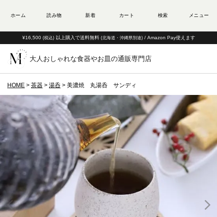
¥16,500
以上購入で送料無料
/ Amazon Pay使えます
(税込)
(北海道・沖縄県別途)
大人おしゃれな食器やお皿の通販専門店
HOME
茶器
湯呑
美濃焼 丸湯呑 サンディ