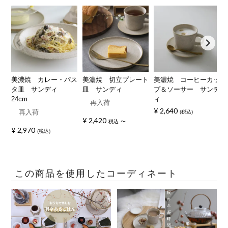
美濃焼 カレー・パス
美濃焼 切立プレート
美濃焼 コーヒーカッ
タ皿 サンディ
皿 サンディ
プ＆ソーサー サンデ
24cm
ィ
再入荷
¥
2,640
再入荷
税込
¥
2,420
税込
〜
¥
2,970
税込
この商品を使用したコーディネート