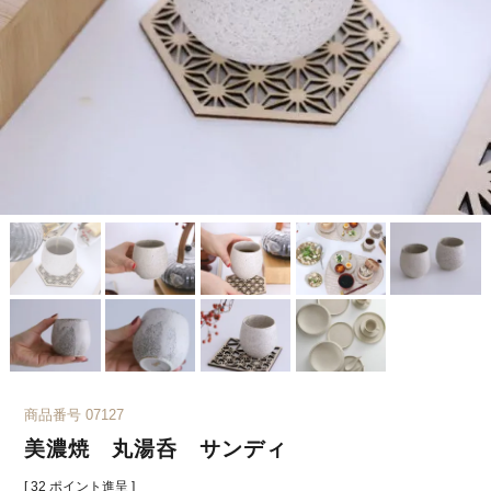
商品番号
07127
美濃焼 丸湯呑 サンディ
[
32
ポイント進呈 ]