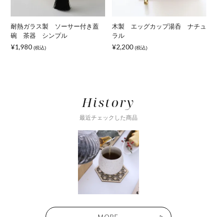
ー
耐熱ガラス製 ソーサー付き蓋
木製 エッグカップ湯呑 ナチュ
碗 茶器 シンプル
ラル
¥
¥1,980
¥2,200
(税込)
(税込)
History
最近チェックした商品
MORE