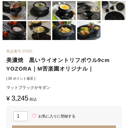
商品番号
07425
美濃焼 黒いライオントリフボウル9cm
YOZORA｜M苦楽園オリジナル｜
[
30
ポイント進呈 ]
マットブラックがモダン
3,245
¥
税込
お気に入りに登録する