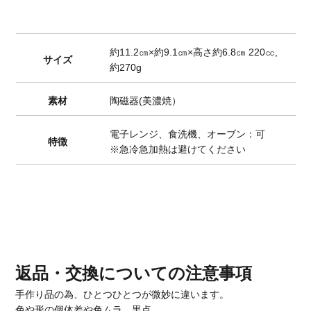
約11.2㎝×約9.1㎝×高さ約6.8㎝ 220㏄,
サイズ
約270g
素材
陶磁器(美濃焼）
電子レンジ、食洗機、オーブン：可
特徴
※急冷急加熱は避けてください
返品・交換についての注意事項
手作り品の為、ひとつひとつが微妙に違います。
色や形の個体差や色ムラ、黒点、