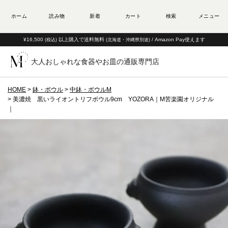
¥16,500
以上購入で送料無料
/ Amazon Pay使えます
(税込)
(北海道・沖縄県別途)
大人おしゃれな食器やお皿の通販専門店
HOME
鉢・ボウル
中鉢・ボウルM
美濃焼 黒いライオントリフボウル9cm YOZORA｜M苦楽園オリジナル
｜