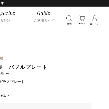
ます
gazine
Guide
ガジン
ご利用ガイド
検索
カート
ログイン
35
製 バブルプレート
呈 ]
〜
ガラスプレート
税込
〜