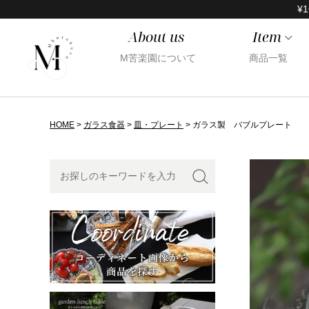
¥1
About us
Item
M苦楽園について
商品一覧
HOME
ガラス食器
皿・プレート
ガラス製 バブルプレート