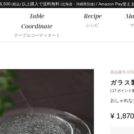
6,500
以上購入で送料無料
/ Amazon Pay使え
(税込)
(北海道・沖縄県別途)
Table
Recipe
Ma
Coordinate
レシピ
マ
テーブルコーディネート
商品番号
074
ガラス
[
17
ポイント進
おしゃれな
¥
1,870