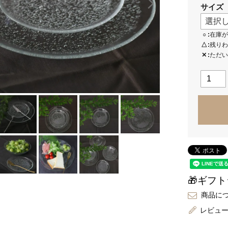
サイズ
○
在庫が
△
残りわ
✕
ただい
🎁ギフ
商品に
レビュ