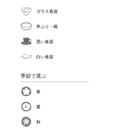
ガラス食器
丼ぶり・碗
黒い食器
白い食器
季節で選ぶ
春
夏
秋