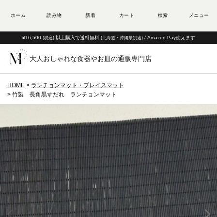
¥16,500
以上購入で送料無料
/ Amazon Pay使えます
(税込)
(北海道・沖縄県別途)
大人おしゃれな食器やお皿の通販専門店
HOME
ランチョンマット・プレイスマット
竹製 長角黒すだれ ランチョンマット