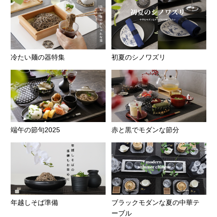
冷たい麺の器特集
初夏のシノワズリ
端午の節句2025
赤と黒でモダンな節分
年越しそば準備
ブラックモダンな夏の中華テ
ーブル