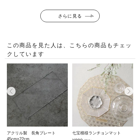
さらに見る
この商品を見た人は、こちらの商品もチェッ
クしています
ン
アクリル製 長角プレート
七宝模様ランチョンマット
レ
45cm×22cm