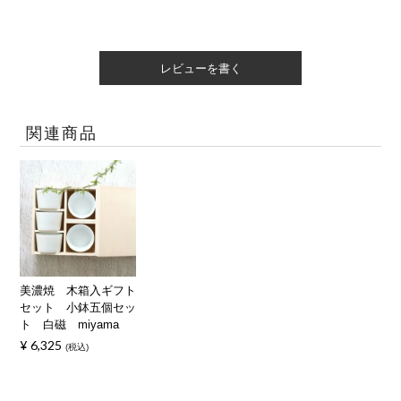
レビューを書く
関連商品
美濃焼 木箱入ギフト
セット 小鉢五個セッ
ト 白磁 miyama
¥
6,325
税込