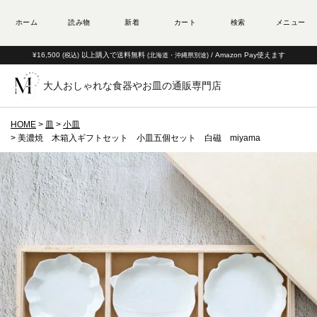
¥16,500
以上購入で送料無料
/ Amazon Pay使えます
(税込)
(北海道・沖縄県別途)
大人おしゃれな食器やお皿の通販専門店
HOME
皿
小皿
美濃焼 木箱入ギフトセット 小皿五個セット 白磁 miyama