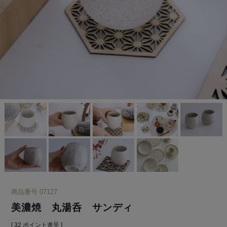
商品番号
07127
美濃焼 丸湯呑 サンディ
[
32
ポイント進呈 ]