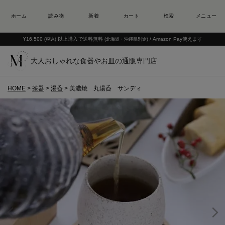
¥16,500
以上購入で送料無料
/ Amazon Pay使えます
(税込)
(北海道・沖縄県別途)
大人おしゃれな食器やお皿の通販専門店
HOME
茶器
湯呑
美濃焼 丸湯呑 サンディ