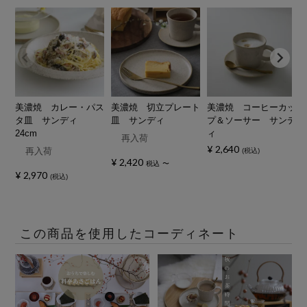
美濃焼 カレー・パス
美濃焼 切立プレート
美濃焼 コーヒーカッ
タ皿 サンディ
皿 サンディ
プ＆ソーサー サンデ
24cm
ィ
再入荷
¥
2,640
再入荷
税込
¥
2,420
税込
〜
¥
2,970
税込
この商品を使用したコーディネート