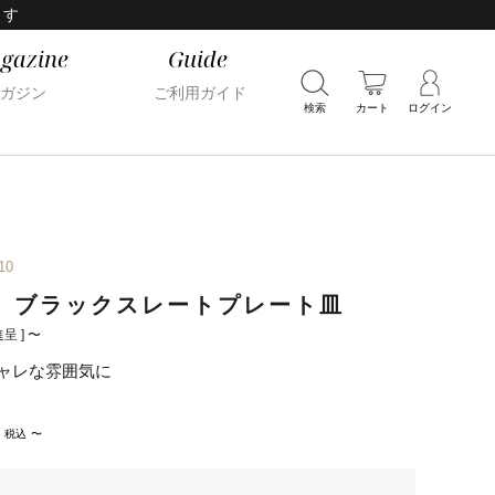
ます
gazine
Guide
ガジン
ご利用ガイド
検索
カート
ログイン
10
 ブラックスレートプレート皿
呈 ]
〜
ャレな雰囲気に
税込
〜