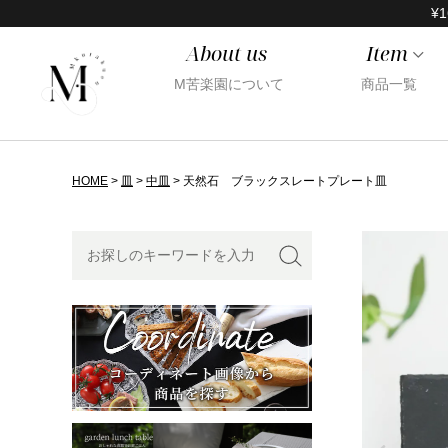
¥1
About us
Item
M苦楽園について
商品一覧
HOME
皿
中皿
天然石 ブラックスレートプレート皿