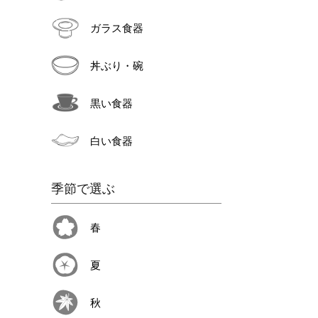
ガラス食器
丼ぶり・碗
黒い食器
白い食器
季節で選ぶ
春
夏
秋