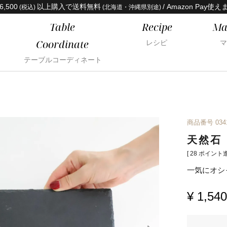
6,500
以上購入で送料無料
/ Amazon Pay使え
(税込)
(北海道・沖縄県別途)
Table
Recipe
Ma
Coordinate
レシピ
マ
テーブルコーディネート
商品番号
034
天然石
[
28
ポイント進
一気にオシ
¥
1,540