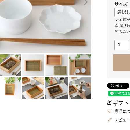
サイズ
○
在庫が
△
残りわ
✕
ただい
🎁ギフ
商品に
レビュ