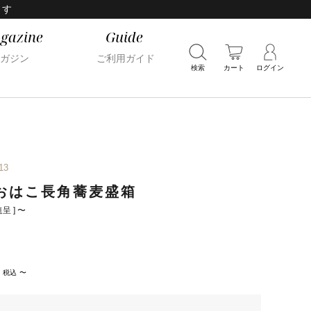
ます
gazine
Guide
ガジン
ご利用ガイド
検索
カート
ログイン
13
おはこ長角蕎麦盛箱
呈 ]
〜
税込
〜