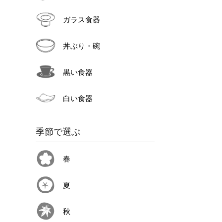
ガラス食器
丼ぶり・碗
黒い食器
白い食器
季節で選ぶ
春
夏
秋