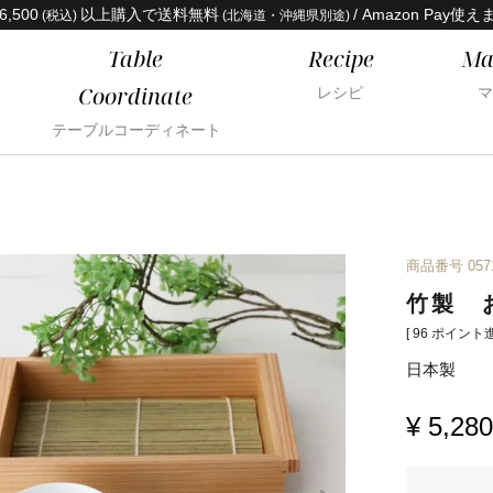
6,500
以上購入で送料無料
/ Amazon Pay使え
(税込)
(北海道・沖縄県別途)
Table
Recipe
Ma
Coordinate
レシピ
マ
テーブルコーディネート
商品番号
057
竹製 
[
96
ポイント進
日本製
¥
5,280