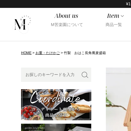
¥1
About us
Item
M苦楽園について
商品一覧
HOME
お重・たけかご
竹製 おはこ長角蕎麦盛箱