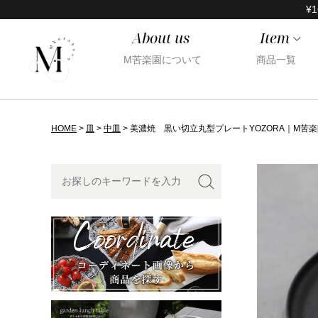
¥1
About us
Item
M苦楽園について
商品一覧
HOME
皿
中皿
美濃焼 黒い切立丸型プレートYOZORA｜M苦