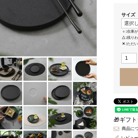
サイズ
○
在庫が
△
残りわ
✕
ただい
🎁ギフ
商品に
レビュ