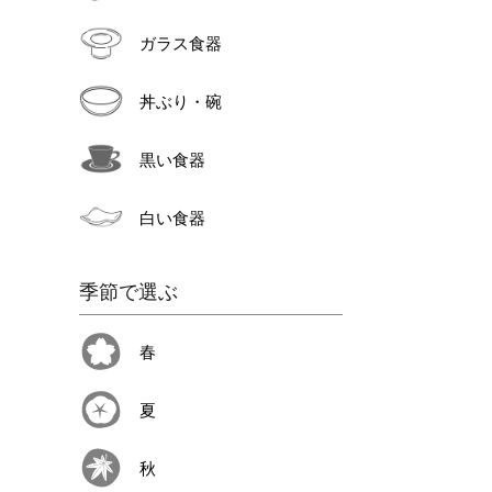
ガラス食器
丼ぶり・碗
黒い食器
白い食器
季節で選ぶ
春
夏
秋