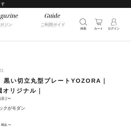
ます
gazine
Guide
ガジン
ご利用ガイド
検索
カート
ログイン
21
 黒い切立丸型プレートYOZORA｜
園オリジナル｜
呈 ]
〜
ックがモダン
税込
〜