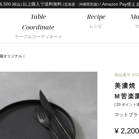
6,500
以上購入で送料無料
/ Amazon Pay使え
(税込)
(北海道・沖縄県別途)
Table
Recipe
Ma
Coordinate
レシピ
マ
テーブルコーディネート
楽園オリジナル｜
商品番号
074
美濃焼
M苦楽
[
20
ポイント進
マットブラ
¥
2,200