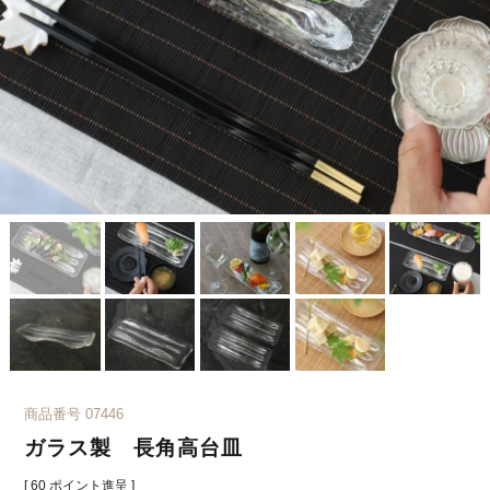
商品番号
07446
ガラス製 長角高台皿
[
60
ポイント進呈 ]