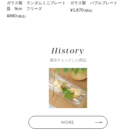
m
ガラス製 ランダムミニプレート
ガラス製 バブルプレート
皿 9cm フリーズ
¥1,870
(税込)
¥880
¥
(税込)
History
最近チェックした商品
MORE