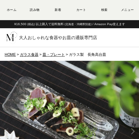
¥16,500
以上購入で送料無料
/ Amazon Pay使えます
(税込)
(北海道・沖縄県別途)
大人おしゃれな食器やお皿の通販専門店
HOME
ガラス食器
皿・プレート
ガラス製 長角高台皿