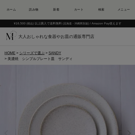
¥16,500
以上購入で送料無料
/ Amazon Pay使えます
(税込)
(北海道・沖縄県別途)
大人おしゃれな食器やお皿の通販専門店
HOME
シリーズで選ぶ
SANDY
美濃焼 シンプルプレート皿 サンディ