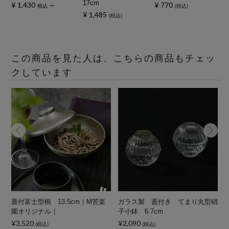
17cm
¥
1,430
¥
770
税込
〜
税込
¥
1,485
税込
この商品を見た人は、こちらの商品もチェッ
クしています
物
蓋付富士型椀 13.5cm｜M苦楽
ガラス製 蓋付き てまり丸型硝
園オリジナル｜
子小鉢 6.7cm
¥3,520
¥2,090
¥
(税込)
(税込)