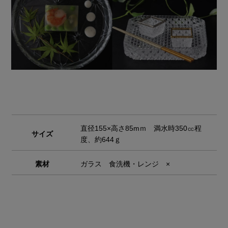
直径155×高さ85mｍ 満水時350㏄程
サイズ
度、約644ｇ
素材
ガラス 食洗機・レンジ ×