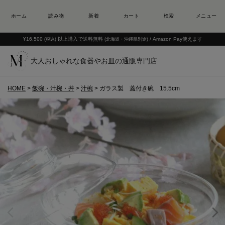
¥16,500
以上購入で送料無料
/ Amazon Pay使えます
(税込)
(北海道・沖縄県別途)
大人おしゃれな食器やお皿の通販専門店
HOME
飯碗・汁椀・丼
汁椀
ガラス製 蓋付き碗 15.5cm