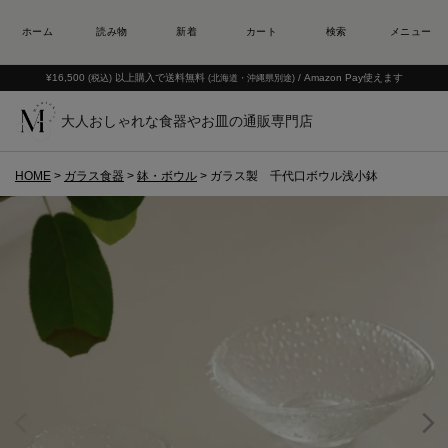
¥16,500
以上購入で送料無料
/ Amazon Pay使えます
(税込)
(北海道・沖縄県別途)
大人おしゃれな食器やお皿の通販専門店
HOME
ガラス食器
鉢・ボウル
ガラス製 千代口ボウル浅小鉢