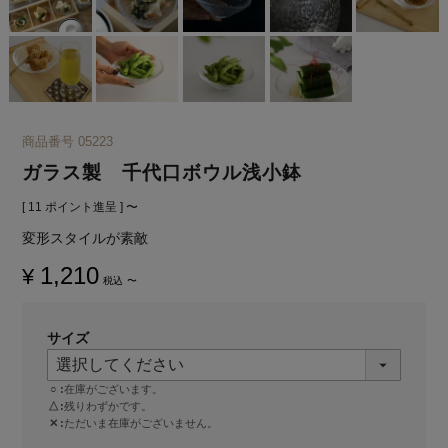
商品番号
05223
ガラス製 千代口ボウル浅小鉢
[
11
ポイント進呈 ]
〜
変形スタイルが素敵
1,210
¥
税込
〜
サイズ
○
在庫がございます。
△
残りわずかです。
✕
ただいま在庫がございません。