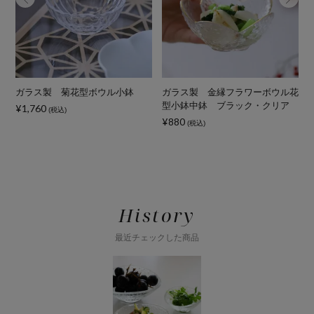
ミ
ガラス製 菊花型ボウル小鉢
ガラス製 金縁フラワーボウル花
型小鉢中鉢 ブラック・クリア
¥1,760
¥
(税込)
¥880
(税込)
History
最近チェックした商品