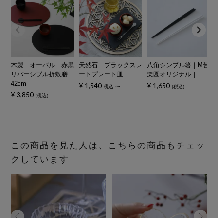
木製 オーバル 赤黒
天然石 ブラックスレ
八角シンプル箸｜M苦
リバーシブル折敷膳
ートプレート皿
楽園オリジナル｜
42cm
¥
1,540
¥
1,650
税込
〜
税込
¥
3,850
税込
この商品を見た人は、こちらの商品もチェッ
クしています