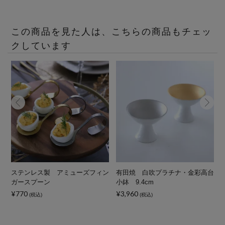
この商品を見た人は、こちらの商品もチェッ
クしています
m
ステンレス製 アミューズフィン
有田焼 白吹プラチナ・金彩高台
ガースプーン
小鉢 9.4cm
¥770
¥3,960
¥
(税込)
(税込)