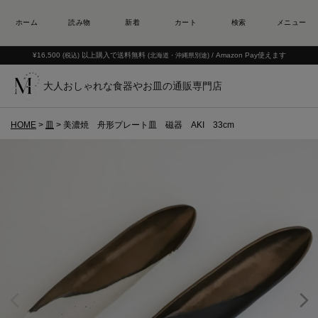
¥16,500
以上購入で送料無料
/ Amazon Pay使えます
(税込)
(北海道・沖縄県別途)
大人おしゃれな食器やお皿の通販専門店
HOME
皿
美濃焼 舟形プレート皿 磁器 AKI 33cm