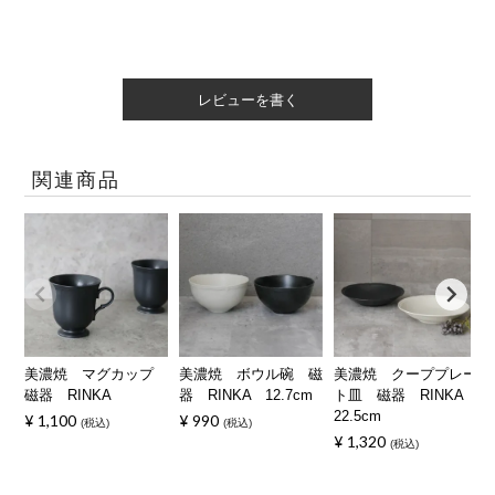
レビューを書く
関連商品
美濃焼 マグカップ
美濃焼 ボウル碗 磁
美濃焼 クーププレー
磁器 RINKA
器 RINKA 12.7cm
ト皿 磁器 RINKA
22.5cm
¥
1,100
¥
990
税込
税込
¥
1,320
税込