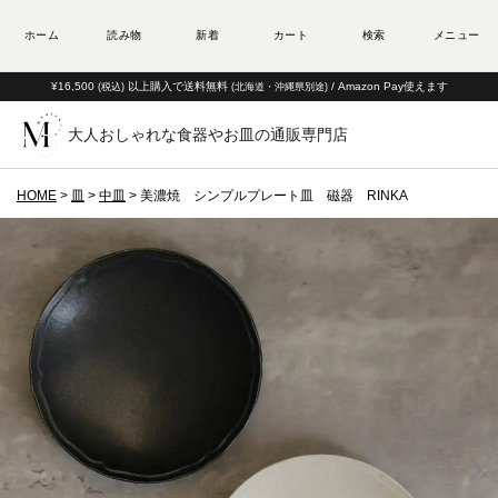
¥16,500
以上購入で送料無料
/ Amazon Pay使えます
(税込)
(北海道・沖縄県別途)
大人おしゃれな食器やお皿の通販専門店
HOME
皿
中皿
美濃焼 シンプルプレート皿 磁器 RINKA