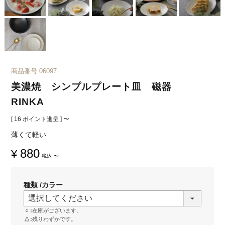
商品番号
06097
美濃焼 シンプルプレート皿 磁器
RINKA
[
16
ポイント進呈 ]
〜
薄くて軽い
880
¥
税込
〜
種類
カラー
○
在庫がございます。
△
残りわずかです。