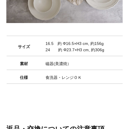
16.5 約 Φ16.5×H3 cm, 約156g
サイズ
24 約 Φ23.7×H3 cm, 約306g
素材
磁器(美濃焼）
仕様
食洗器・レンジＯＫ
返品・交換についての注意事項