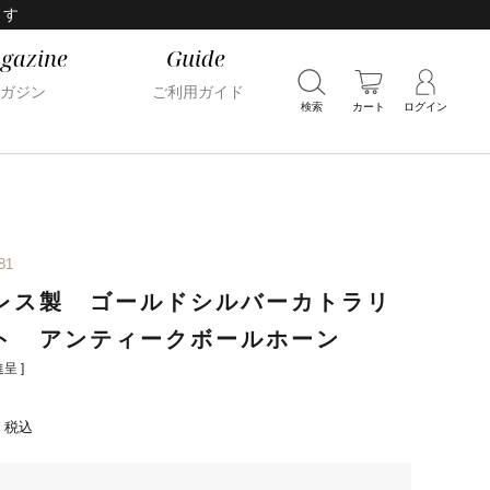
ます
gazine
Guide
ガジン
ご利用ガイド
検索
カート
ログイン
81
レス製 ゴールドシルバーカトラリ
ト アンティークボールホーン
呈 ]
税込