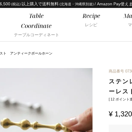
6,500
以上購入で送料無料
/ Amazon Pay使え
(税込)
(北海道・沖縄県別途)
Table
Recipe
Ma
Coordinate
レシピ
マ
テーブルコーディネート
スト アンティークボールホーン
商品番号
073
ステン
ーレス
[
12
ポイント進
¥
1,320