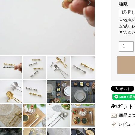
種類
○
在庫が
△
残りわ
✕
ただい
🎁ギフ
商品に
レビュ