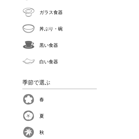
ガラス食器
丼ぶり・碗
黒い食器
白い食器
季節で選ぶ
春
夏
秋