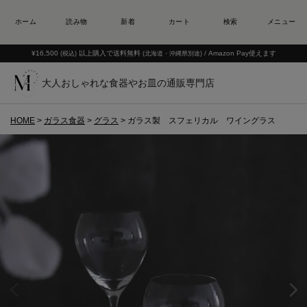
¥16,500
以上購入で送料無料
/ Amazon Pay使えます
(税込)
(北海道・沖縄県別途)
大人おしゃれな食器やお皿の通販専門店
HOME
ガラス食器
グラス
ガラス製 スフェリカル ワイングラス