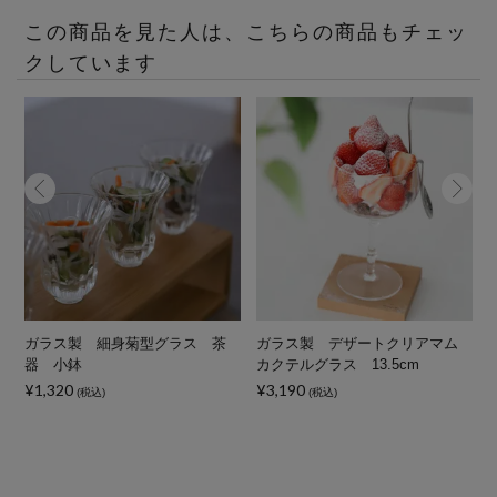
この商品を見た人は、こちらの商品もチェッ
クしています
ス
ガラス製 細身菊型グラス 茶
ガラス製 デザートクリアマム
器 小鉢
カクテルグラス 13.5cm
¥1,320
¥3,190
¥
(税込)
(税込)