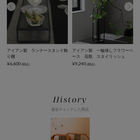
ン
アイアン製 ランナースタンド飾
アイアン製 一輪挿しフラワーベ
り棚
ース 花瓶 スタイリッシュ
¥6,600
¥9,240
¥
(税込)
(税込)
History
最近チェックした商品