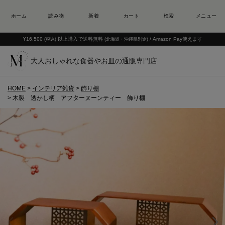
¥16,500
以上購入で送料無料
/ Amazon Pay使えます
(税込)
(北海道・沖縄県別途)
大人おしゃれな食器やお皿の通販専門店
HOME
インテリア雑貨
飾り棚
木製 透かし柄 アフターヌーンティー 飾り棚