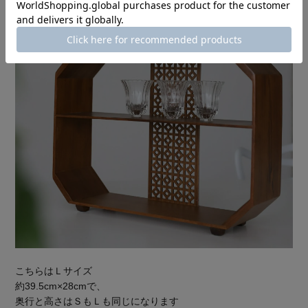
こちらはＬサイズ
約39.5cm×28cmで、
奥行と高さはＳもＬも同じになります