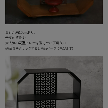
奥行が約10cmあり、
干支の置物や、
大人気の
花型トレー
を置くのに丁度良い
(商品名をクリックすると商品ページに飛びます)