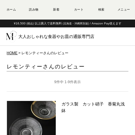
¥16,500
以上購入で送料無料
/ Amazon Pay使えます
(税込)
(北海道・沖縄県別途)
大人おしゃれな食器やお皿の通販専門店
HOME
レモンティーさんのレビュー
レモンティーさんのレビュー
9
件中
1
-
9
件表示
ガラス製 カット硝子 香菊丸浅
鉢