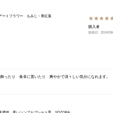
アートフラワー もみじ・青紅葉
購入者
投稿日
2024/09
飾ったり　食卓に置いたり　爽やかで清々しい気分になれます。

美濃焼 黒いシンプルプレート皿 YOZORA