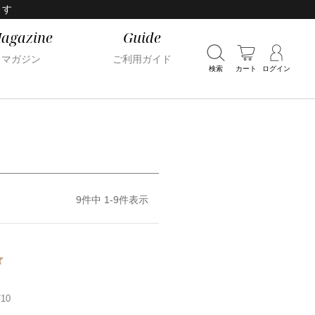
ます
agazine
Guide
マガジン
ご利用ガイド
検索
カート
ログイン
9
件中
1
-
9
件表示
/10