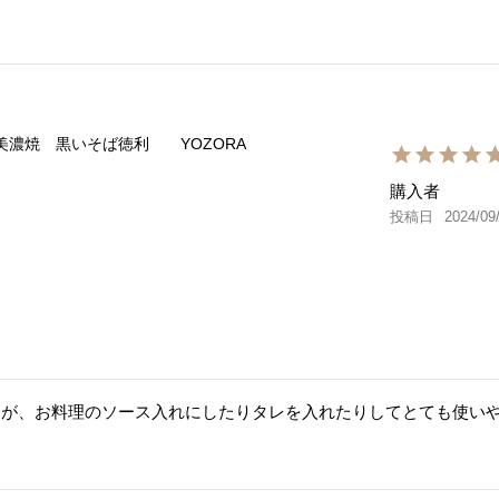
美濃焼 黒いそば徳利 YOZORA
購入者
投稿日
2024/09
すが、お料理のソース入れにしたりタレを入れたりしてとても使い