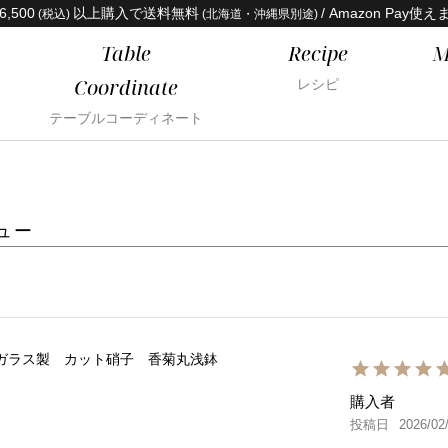
6,500
以上購入で送料無料
/ Amazon Pay使え
(税込)
(北海道・沖縄県別途)
Table
Recipe
M
Coordinate
レシピ
テーブルコーディネート
ュー
ガラス製 カット硝子 香菊丸浅鉢
購入者
投稿日
2026/02