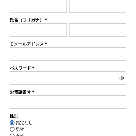
(必
須)
氏名（フリガナ）
(必
須)
Ｅメールアドレス
(必
須)
パスワード
(必
須)
お電話番号
(必
須)
性別
指定なし
男性