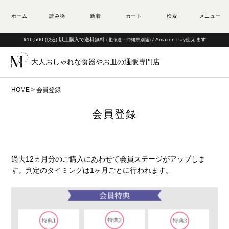
¥16,500
以上購入で送料無料
/ Amazon Pay使えます
(税込)
(北海道・沖縄県別途)
大人おしゃれな食器やお皿の通販専門店
HOME
会員登録
会員登録
過去12ヵ月分のご購入にあわせて会員ステージがアップしま
す。
判定のタイミングは1ヶ月ごとに行われます。