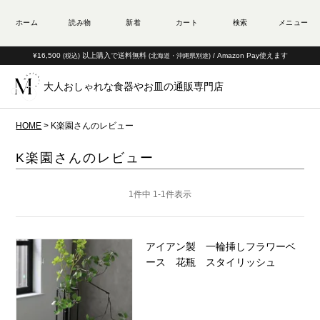
¥16,500
以上購入で送料無料
/ Amazon Pay使えます
(税込)
(北海道・沖縄県別途)
大人おしゃれな食器やお皿の通販専門店
HOME
K楽園さんのレビュー
K楽園さんのレビュー
1
件中
1
-
1
件表示
アイアン製 一輪挿しフラワーベ
ース 花瓶 スタイリッシュ