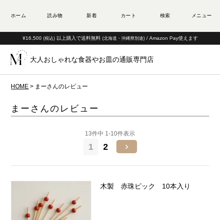
¥16,500
以上購入で送料無料
/ Amazon Pay使えます
(税込)
(北海道・沖縄県別途)
大人おしゃれな食器やお皿の通販専門店
HOME
まーさんのレビュー
まーさんのレビュー
13
件中
1
-
10
件表示
1
2
木製 赤珠ピック 10本入り