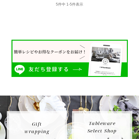
5
件中
1
-
5
件表示
Tableware
Gift
Select Shop
wrapping