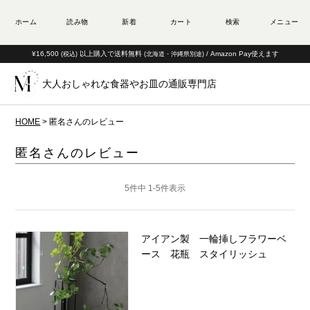
¥16,500
以上購入で送料無料
/ Amazon Pay使えます
(税込)
(北海道・沖縄県別途)
大人おしゃれな食器やお皿の通販専門店
HOME
匿名さんのレビュー
匿名さんのレビュー
5
件中
1
-
5
件表示
アイアン製 一輪挿しフラワーベ
ース 花瓶 スタイリッシュ