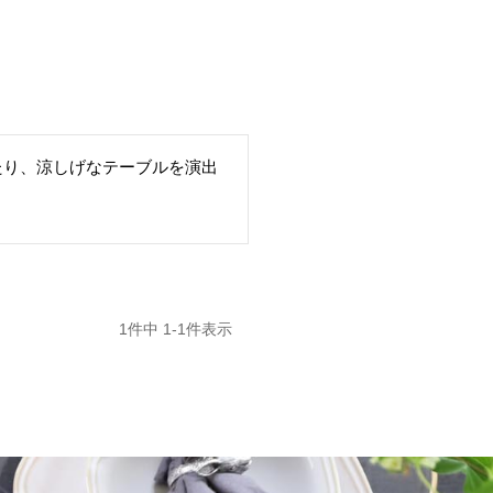
たり、涼しげなテーブルを演出
1
件中
1
-
1
件表示