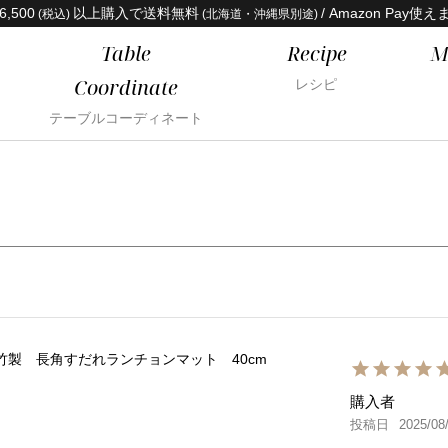
6,500
以上購入で送料無料
/ Amazon Pay使え
(税込)
(北海道・沖縄県別途)
Table
Recipe
M
Coordinate
レシピ
テーブルコーディネート
竹製 長角すだれランチョンマット 40cm
購入者
投稿日
2025/08