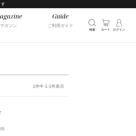
ます
agazine
Guide
マガジン
ご利用ガイド
検索
カート
ログイン
1
件中
1
-
1
件表示
/05