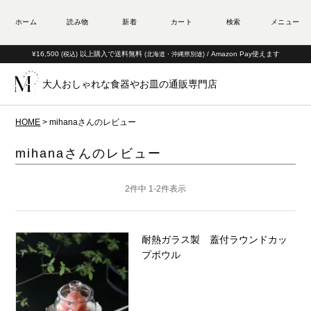
¥16,500
以上購入で送料無料
/ Amazon Pay使えます
(税込)
(北海道・沖縄県別途)
大人おしゃれな食器やお皿の通販専門店
HOME
mihanaさんのレビュー
mihanaさんのレビュー
2
件中
1
-
2
件表示
耐熱ガラス製 蓋付ラウンドカッ
プボウル