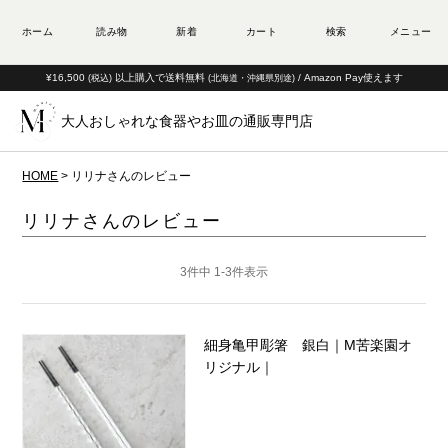
¥16,500
以上購入で送料無料
/ Amazon Pay使えます
(税込)
(北海道・沖縄県別途)
大人おしゃれな食器やお皿の通販専門店
HOME
リリナさんのレビュー
リリナさんのレビュー
3
件中
1
-
3
件表示
細身亀甲彫箸 銀白｜M苦楽園オ
リジナル｜