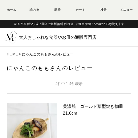
¥16,500
以上購入で送料無料
/ Amazon Pay使えます
(税込)
(北海道・沖縄県別途)
大人おしゃれな食器やお皿の通販専門店
HOME
にゃんこのももさんのレビュー
にゃんこのももさんのレビュー
4
件中
1
-
4
件表示
美濃焼 ゴールド葉型焼き物皿
21.6cm