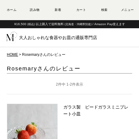
¥16,500
以上購入で送料無料
/ Amazon Pay使えます
(税込)
(北海道・沖縄県別途)
大人おしゃれな食器やお皿の通販専門店
HOME
Rosemaryさんのレビュー
Rosemaryさんのレビュー
2
件中
1
-
2
件表示
ガラス製 ビードガラスミニプレ
ート小皿