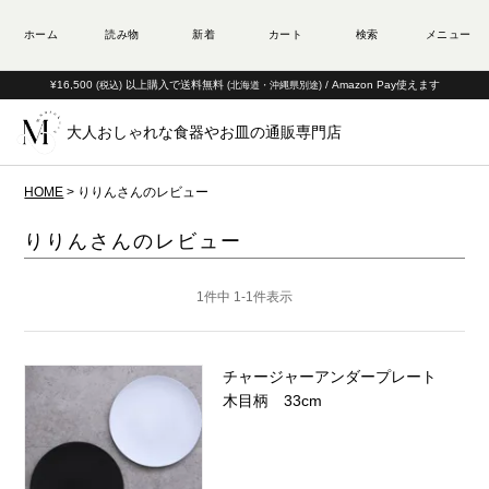
¥16,500
以上購入で送料無料
/ Amazon Pay使えます
(税込)
(北海道・沖縄県別途)
大人おしゃれな食器やお皿の通販専門店
HOME
りりんさんのレビュー
りりんさんのレビュー
1
件中
1
-
1
件表示
チャージャーアンダープレート
木目柄 33cm