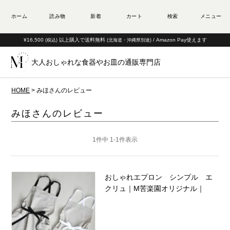
¥16,500
以上購入で送料無料
/ Amazon Pay使えます
(税込)
(北海道・沖縄県別途)
大人おしゃれな食器やお皿の通販専門店
HOME
みほさんのレビュー
みほさんのレビュー
1
件中
1
-
1
件表示
おしゃれエプロン シンプル エ
クリュ｜M苦楽園オリジナル｜