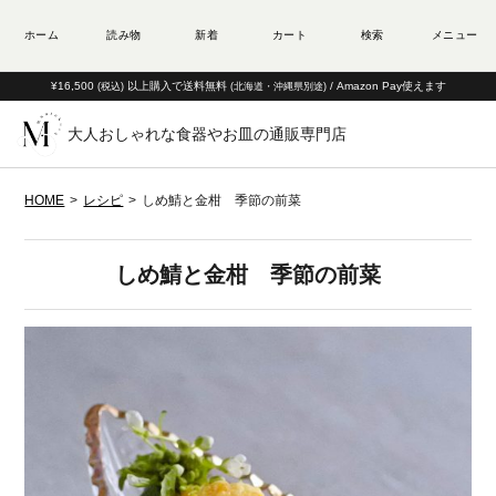
¥16,500
以上購入で送料無料
/ Amazon Pay使えます
(税込)
(北海道・沖縄県別途)
大人おしゃれな食器やお皿の通販専門店
HOME
レシピ
しめ鯖と⾦柑 季節の前菜
しめ鯖と⾦柑 季節の前菜