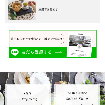
豆腐で月見団子
Tableware
Gift
Select Shop
wrapping