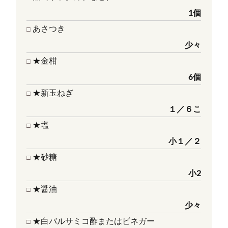
1個
あさつき
少々
★⾦柑
6個
★新玉ねぎ
１／６こ
★塩
⼩１／２
★砂糖
小2
★醤油
少々
★⽩バルサミコ酢またはビネガー