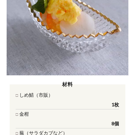
材料
しめ鯖（市販）
1枚
⾦柑
8個
蕪（サラダカブなど）