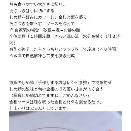
蕪も⾷べやすい⼤きさに切り、
あさつきは⼩⼝切にする
しめ鯖を好みにカットし、⾦柑と蕪を盛り、
あさつきを散らす ソースを添えて
※ ⾃家製の場合 砂糖→塩→お酢の順
全体に振り１時間冷蔵→さっと洗い流し⽔分を拭く（計３時
間）
お酢が終了したらきっちりとラップをして冷凍（４８時間）
冷蔵庫で⾃然解凍して⽪を剥き完成
市販のしめ鯖（⼿作りする⽅はレシピ参照）で簡単前菜
しめ鯖の酸味と旬の⾦柑のほろ苦い⽢さがよく合う
（写真しめ鯖隠れてますね、ごめんなさい）
⾦柑ソースは種を取った⾦柑と材料を混ぜるだけ、
仕上がりはぷるんとしています。