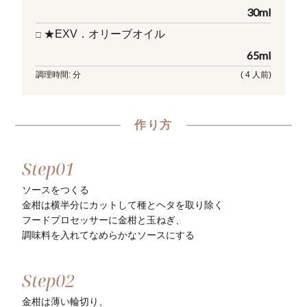
30ml
★EXV．オリーブオイル
65ml
調理時間: 分
( 4 人前)
作り方
ソースをつくる
⾦柑は横半分にカットして種とヘタを取り除く
フードプロセッサーに⾦柑と⽟ねぎ、
調味料を⼊れてなめらかなソースにする
⾦柑は薄い輪切り、