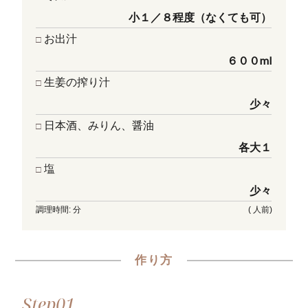
小１／８程度（なくても可）
お出汁
６００ml
生姜の搾り汁
少々
日本酒、みりん、醤油
各大１
塩
少々
調理時間: 分
( 人前)
作り方