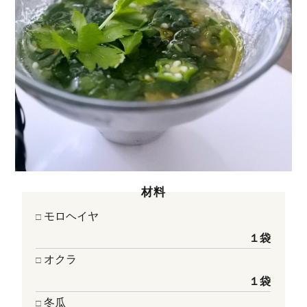
材料
モロヘイヤ
１袋
オクラ
１袋
冬瓜