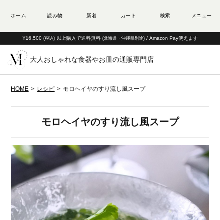
¥16,500
以上購入で送料無料
/ Amazon Pay使えます
(税込)
(北海道・沖縄県別途)
大人おしゃれな食器やお皿の通販専門店
HOME
レシピ
モロヘイヤのすり流し風スープ
モロヘイヤのすり流し風スープ