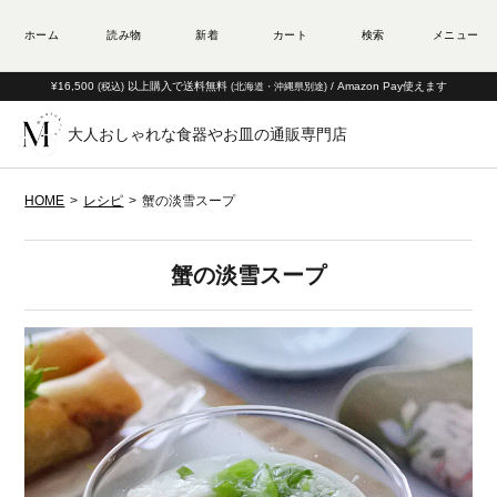
¥16,500
以上購入で送料無料
/ Amazon Pay使えます
(税込)
(北海道・沖縄県別途)
大人おしゃれな食器やお皿の通販専門店
HOME
レシピ
蟹の淡雪スープ
蟹の淡雪スープ