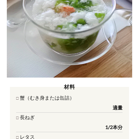
材料
蟹（むき身または缶詰）
適量
長ねぎ
1/2本分
レタス