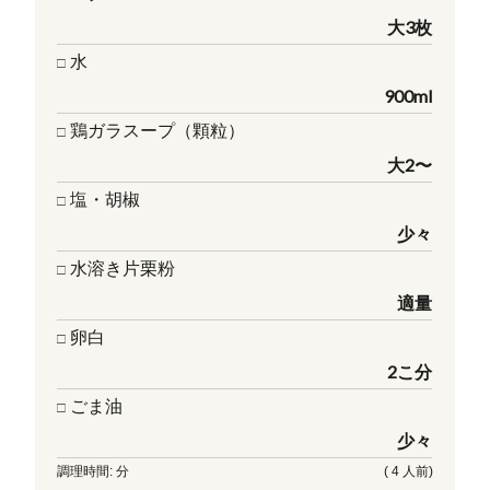
大3枚
水
900ml
鶏ガラスープ（顆粒）
大2〜
塩・胡椒
少々
水溶き片栗粉
適量
卵白
2こ分
ごま油
少々
調理時間: 分
( 4 人前)