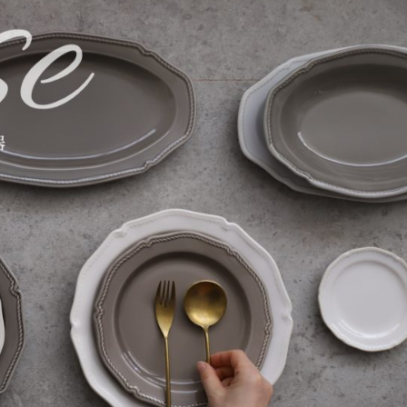
家でも
16年間販売して分かっ
【2026年
と盛り
た、本当に長く愛される食
人気ランキ