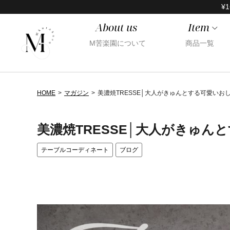
¥1
About us
Item
M苦楽園について
商品一覧
HOME
マガジン
美濃焼TRESSE│大人がきゅんとする可愛いお
美濃焼TRESSE│大人がきゅん
テーブルコーディネート
ブログ