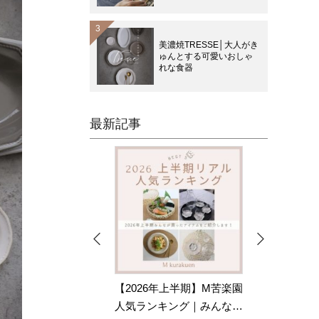
美濃焼TRESSE│大人がき
ゅんとする可愛いおしゃ
れな食器
最新記事
上半期】M苦楽園
エスニック料理をお家でも
16
ング｜みんな…
っと楽しむ｜器選びと盛り
た、