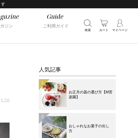
ます
gazine
Guide
ガジン
ご利用ガイド
検索
カート
マイページ
人気記事
お正月の器の選び方【M苦
楽園】
1.26
おしゃれなお菓子の出し
方