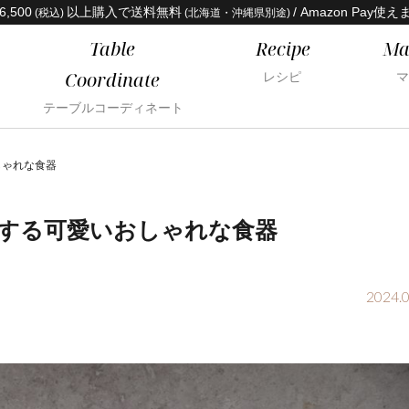
6,500
以上購入で送料無料
/ Amazon Pay使え
(税込)
(北海道・沖縄県別途)
Table
Recipe
Ma
Coordinate
レシピ
マ
テーブルコーディネート
しゃれな食器
とする可愛いおしゃれな食器
2024.0