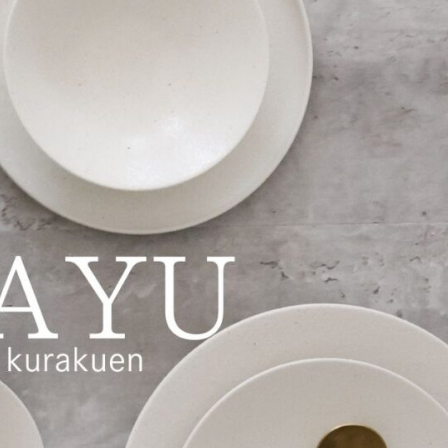
期】M苦楽園
2026 サマースペシャル
16年
｜みんな…
セット
た、本