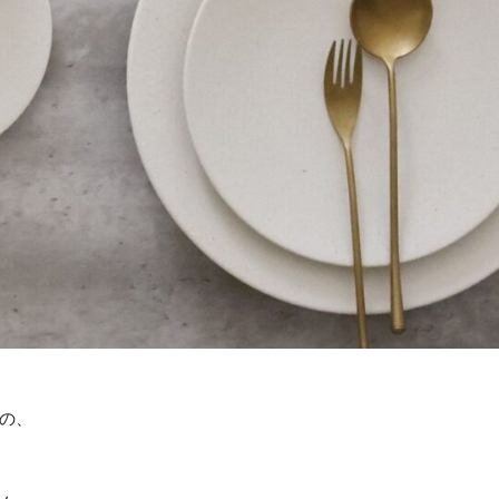
器と…
の、