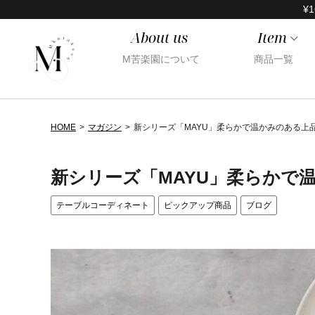
¥1
About us
Item
M苦楽園について
商品一覧
HOME
マガジン
新シリーズ「MAYU」柔らかで温かみのある上
新シリーズ「MAYU」柔らかで
テーブルコーディネート
ピックアップ商品
ブログ