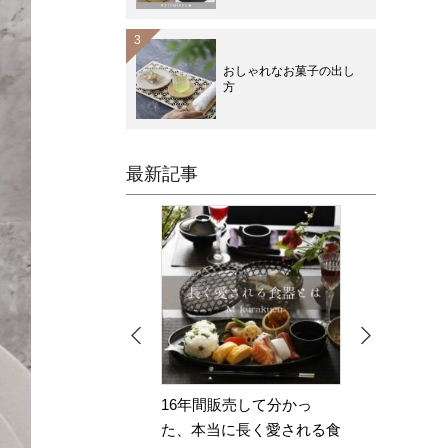
おしゃれなお菓子の出し
方
最新記事
間販売して分かっ
【2026年上半期】M苦楽園
当に長く愛される食
人気ランキング｜みんな…