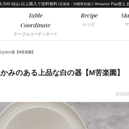
6,500
以上購入で送料無料
/ Amazon Pay使え
(税込)
(北海道・沖縄県別途)
Table
Recipe
Ma
Coordinate
レシピ
マ
テーブルコーディネート
品な白の器【M苦楽園】
温かみのある上品な白の器【M苦楽園】
2026.0