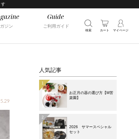
ます
gazine
Guide
ガジン
ご利用ガイド
検索
カート
マイページ
人気記事
お正月の器の選び方【M苦
楽園】
5.29
2026 サマースペシャル
セット