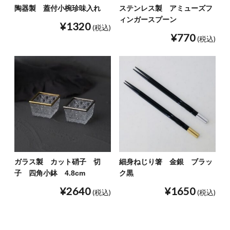
陶器製 蓋付小椀珍味入れ
ステンレス製 アミューズフ
ィンガースプーン
¥1320
(税込)
¥770
(税込)
ガラス製 カット硝子 切
細身ねじり箸 金銀 ブラッ
子 四角小鉢 4.8cm
ク黒
¥2640
¥1650
(税込)
(税込)