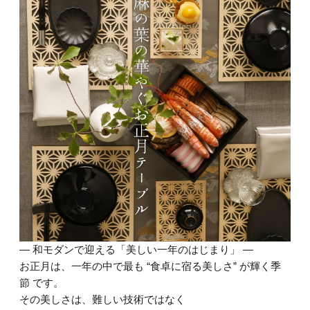
― 和モダンで迎える「美しい一年のはじまり」 ―
お正月は、一年の中で最も “食卓に宿る美しさ” が輝く季
節 です。
その美しさは、難しい技術ではなく