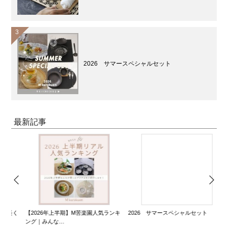
2026 サマースペシャルセット
最新記事
長く
【2026年上半期】M苦楽園人気ランキ
2026 サマースペシャルセット
1
ング｜みんな…
愛