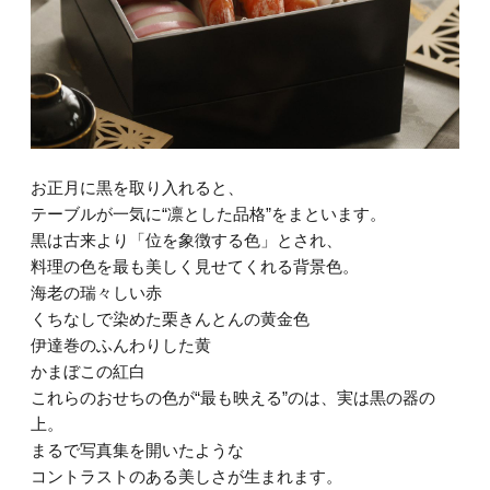
お正月に黒を取り入れると、
テーブルが一気に“凛とした品格”をまといます。
黒は古来より「位を象徴する色」とされ、
料理の色を最も美しく見せてくれる背景色。
海老の瑞々しい赤
くちなしで染めた栗きんとんの黄金色
伊達巻のふんわりした黄
かまぼこの紅白
これらのおせちの色が“最も映える”のは、実は黒の器の
上。
まるで写真集を開いたような
コントラストのある美しさが生まれます。