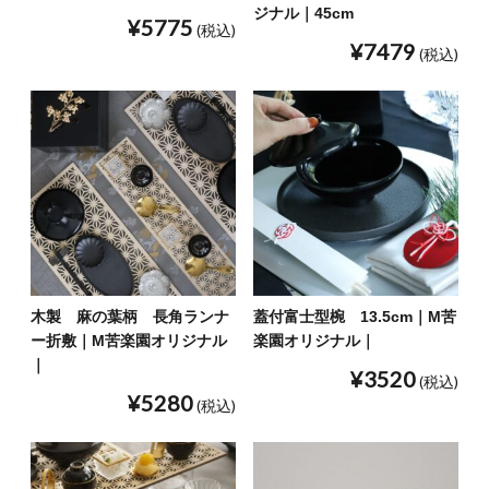
ジナル｜45cm
¥5775
(税込)
¥7479
(税込)
木製 麻の葉柄 長角ランナ
蓋付富士型椀 13.5cm｜M苦
ー折敷｜M苦楽園オリジナル
楽園オリジナル｜
｜
¥3520
(税込)
¥5280
(税込)