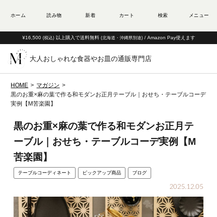
¥16,500
以上購入で送料無料
/ Amazon Pay使えます
(税込)
(北海道・沖縄県別途)
大人おしゃれな食器やお皿の通販専門店
HOME
マガジン
黒のお重×麻の葉で作る和モダンお正月テーブル｜おせち・テーブルコーデ
実例【M苦楽園】
黒のお重×麻の葉で作る和モダンお正月テ
ーブル｜おせち・テーブルコーデ実例【M
苦楽園】
テーブルコーディネート
ピックアップ商品
ブログ
2025.12.05