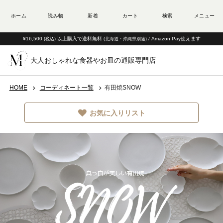
¥16,500
以上購入で送料無料
/ Amazon Pay使えます
(税込)
(北海道・沖縄県別途)
大人おしゃれな食器やお皿の通販専門店
HOME
コーディネート一覧
有田焼SNOW
お気に入りリスト