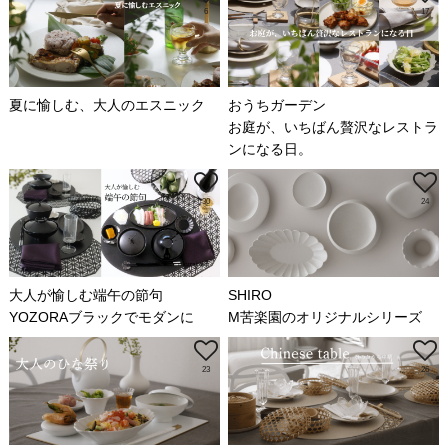
6
17
夏に愉しむ、大人のエスニック
おうちガーデン
お庭が、いちばん贅沢なレストラ
ンになる日。
30
24
大人が愉しむ端午の節句
SHIRO
YOZORAブラックでモダンに
M苦楽園のオリジナルシリーズ
23
26