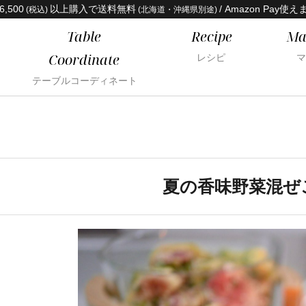
6,500
以上購入で送料無料
/ Amazon Pay使え
(税込)
(北海道・沖縄県別途)
Table
Recipe
Ma
Coordinate
レシピ
マ
テーブルコーディネート
夏の香味野菜混ぜ