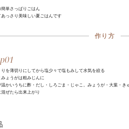
の簡単さっぱりごはん
てあっさり美味しい夏ごはんです
作り方
うりを薄切りにしてから塩少々で塩もみして水気を絞る
とみょうがは粗みじんに
が温かいうちに酢・だし・しろごま・じゃこ。みょうが・大葉・き
に混ぜたら出来上がり
品