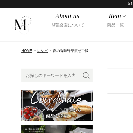
¥1
About us
Item
M苦楽園について
商品一覧
HOME
レシピ
夏の香味野菜混ぜご飯