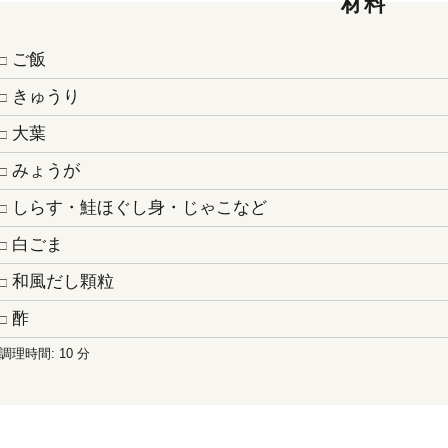
材料
ご飯
きゅうり
大葉
みょうが
しらす・鮭ほぐし身・じゃこなど
白ごま
和風だし顆粒
酢
調理時間: 10 分