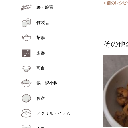
« 前のレシピ
箸・箸置
竹製品
茶器
その他
漆器
高台
鍋・鍋小物
お盆
アクリルアイテム