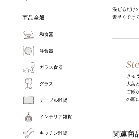
混ぜるだけ
素早くでき
商品全般
和食器
洋食器
ガラス食器
きゅ
大葉
グラス
ご飯
の順
テーブル雑貨
インテリア雑貨
関連商
キッチン雑貨