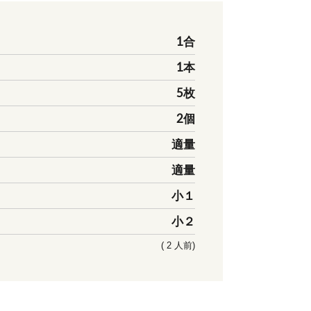
1合
1本
5枚
2個
適量
適量
小１
小２
( 2 人前)