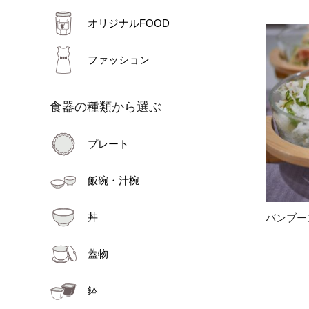
オリジナルFOOD
ファッション
食器の種類から選ぶ
プレート
飯碗・汁椀
丼
バンブー
蓋物
鉢