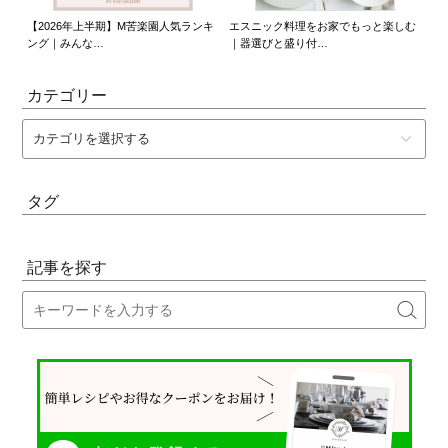
長く
【2026年上半期】M苦楽園人気ランキ
エスニック料理をお家でもっと楽しむ
1
ング｜みんな…
｜器選びと盛り付…
愛
カテゴリー
タグ
記事を探す