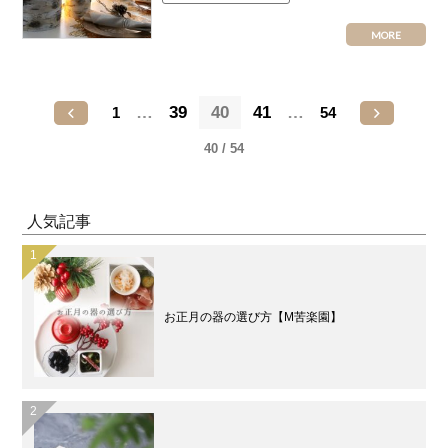
MORE
…
39
40
41
…
1
54
40 / 54
人気記事
お正月の器の選び方【M苦楽園】