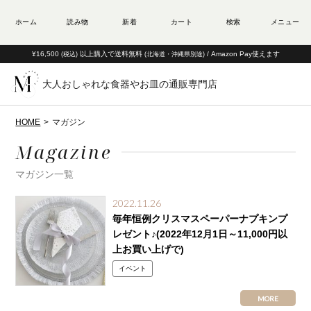
¥16,500
以上購入で送料無料
/ Amazon Pay使えます
(税込)
(北海道・沖縄県別途)
大人おしゃれな食器やお皿の通販専門店
HOME
マガジン
Magazine
マガジン一覧
2022.11.26
毎年恒例クリスマスペーパーナプキンプ
レゼント♪(2022年12月1日～11,000円以
上お買い上げで)
イベント
MORE