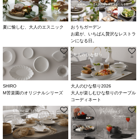
夏に愉しむ、大人のエスニック
おうちガーデン
お庭が、いちばん贅沢なレストラ
ンになる日。
24
23
SHIRO
大人のひな祭り2026
M苦楽園のオリジナルシリーズ
大人が楽しむひな祭りのテーブル
コーディネート
26
14