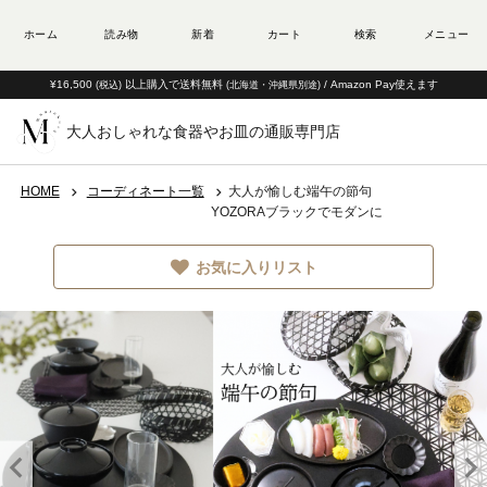
¥16,500
以上購入で送料無料
/ Amazon Pay使えます
(税込)
(北海道・沖縄県別途)
大人おしゃれな食器やお皿の通販専門店
HOME
コーディネート一覧
大人が愉しむ端午の節句
YOZORAブラックでモダンに
お気に入りリスト