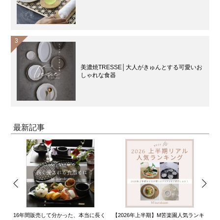
美濃焼TRESSE│大人がきゅんとする可愛いお
しゃれな食器
最新記事
16年間販売して分かった、本当に長く
【2026年上半期】M苦楽園人気ランキ
2