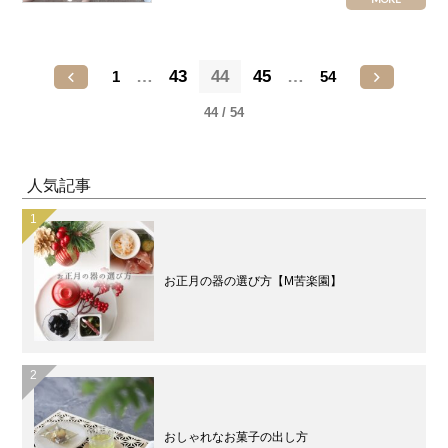
…
43
44
45
…
1
54
44 / 54
人気記事
お正月の器の選び方【M苦楽園】
おしゃれなお菓子の出し方