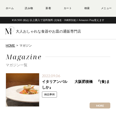
¥16,500
以上購入で送料無料
/ Amazon Pay使えます
(税込)
(北海道・沖縄県別途)
大人おしゃれな食器やお皿の通販専門店
HOME
マガジン
Magazine
マガジン一覧
2022.09.06
イタリアンバル 大阪肥後橋 『(食)ま
しか』
納品事例
MORE