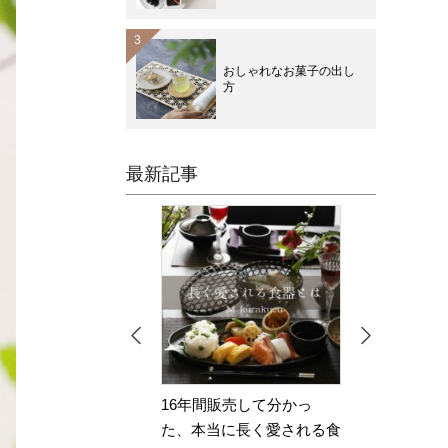
おしゃれなお菓子の出し
方
最新記事
して分かっ
【2026年上半期】M苦楽園
20
長く愛される食
人気ランキング｜みんな…
セッ