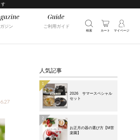
ます
gazine
Guide
ガジン
ご利用ガイド
検索
カート
マイページ
人気記事
2026 サマースペシャル
セット
6.27
お正月の器の選び方【M苦
楽園】