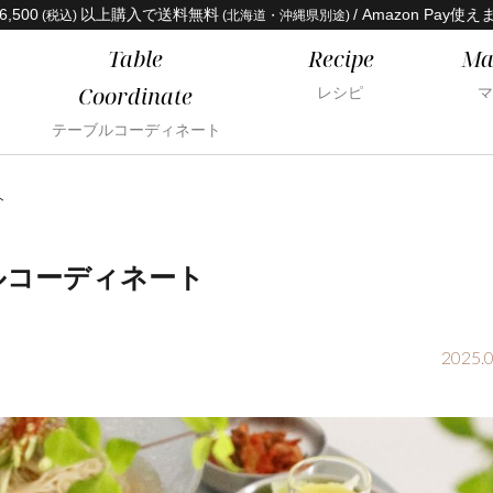
6,500
以上購入で送料無料
/ Amazon Pay使え
(税込)
(北海道・沖縄県別途)
Table
Recipe
Ma
Coordinate
レシピ
マ
テーブルコーディネート
ト
ルコーディネート
2025.0