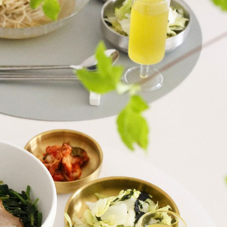
M苦楽園
2026 サマースペシャル
16年間販売
んな…
セット
た、本当に