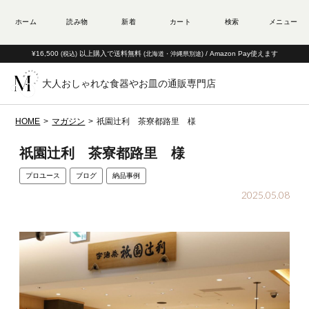
¥16,500
以上購入で送料無料
/ Amazon Pay使えます
(税込)
(北海道・沖縄県別途)
大人おしゃれな食器やお皿の通販専門店
HOME
マガジン
祇園辻利 茶寮都路里 様
祇園辻利 茶寮都路里 様
プロユース
ブログ
納品事例
2025.05.08