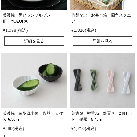
美濃焼 黒いシンプルプレート
竹製かご お弁当箱 四角スクエ
皿 YOZORA
ア
¥1,078(税込)
¥1,320(税込)
詳細を見る
詳細を見る
美濃焼 菊型浅小鉢 陶器 かす
美濃焼 福重ね 箸置き 2個セッ
み 6.9cm
ト 磁器 5.4cm
¥880(税込)
¥1,210(税込)