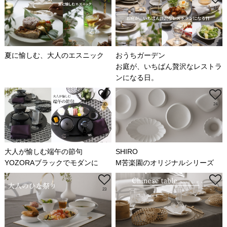
6
17
夏に愉しむ、大人のエスニック
おうちガーデン
お庭が、いちばん贅沢なレストラ
ンになる日。
30
24
大人が愉しむ端午の節句
SHIRO
YOZORAブラックでモダンに
M苦楽園のオリジナルシリーズ
23
26