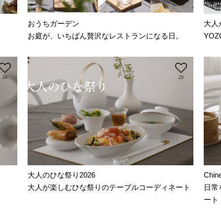
おうちガーデン
大人
お庭が、いちばん贅沢なレストランになる日。
YO
24
23
大人のひな祭り2026
Chi
大人が楽しむひな祭りのテーブルコーディネート
日常
ート