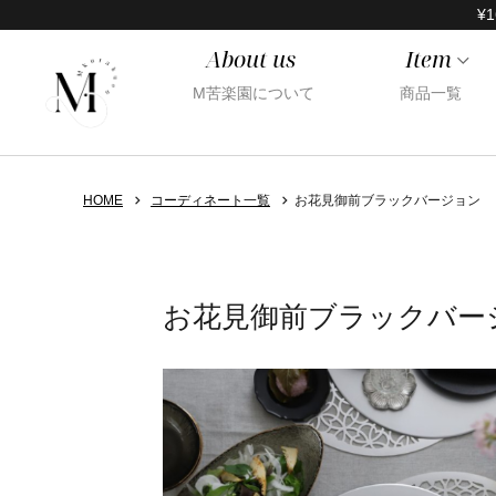
¥1
About us
Item
M苦楽園について
商品一覧
HOME
コーディネート一覧
お花見御前ブラックバージョン
お花見御前ブラックバー