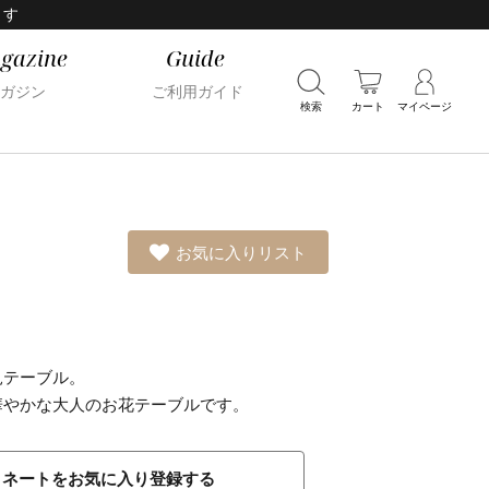
ます
gazine
Guide
ガジン
ご利用ガイド
検索
カート
マイページ
お気に入りリスト
見テーブル。
華やかな大人のお花テーブルです。
ィネートをお気に入り登録する