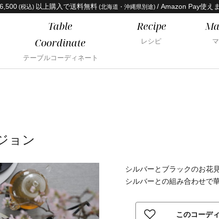
6,500
以上購入で送料無料
/ Amazon Pay使え
(税込)
(北海道・沖縄県別途)
Table
Recipe
Ma
Coordinate
レシピ
マ
テーブルコーディネート
ジョン
シルバーとブラックのお花
シルバーとの組み合わせで
このコーデ