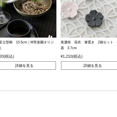
富士型椀 13.5cm｜M苦楽園オリジ
美濃焼 花衣 箸置き 2個セット 
｜
器 3.7cm
520(税込)
¥1,210(税込)
詳細を見る
詳細を見る