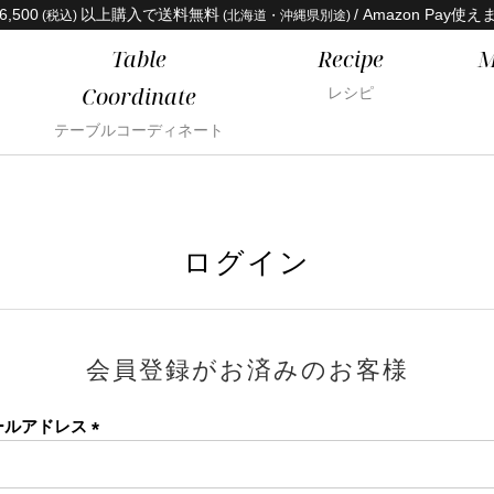
6,500
以上購入で送料無料
/ Amazon Pay使え
(税込)
(北海道・沖縄県別途)
Table
Recipe
M
Coordinate
レシピ
テーブルコーディネート
ログイン
会員登録がお済みのお客様
ールアドレス
(必
須)