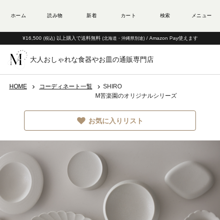
¥16,500
以上購入で送料無料
/ Amazon Pay使えます
(税込)
(北海道・沖縄県別途)
大人おしゃれな食器やお皿の通販専門店
HOME
コーディネート一覧
SHIRO
M苦楽園のオリジナルシリーズ
お気に入りリスト