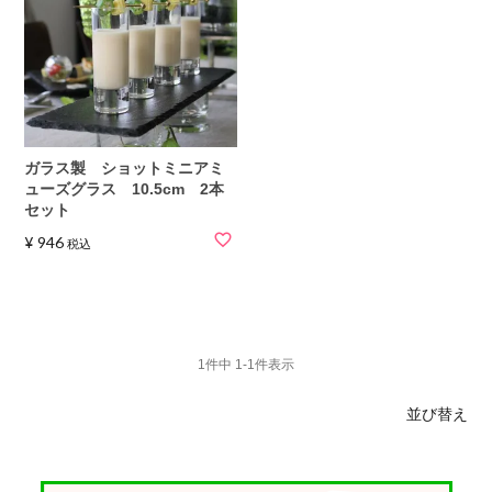
ガラス製 ショットミニアミ
ューズグラス 10.5cm 2本
セット
¥
946
税込
1
件中
1
-
1
件表示
並び替え