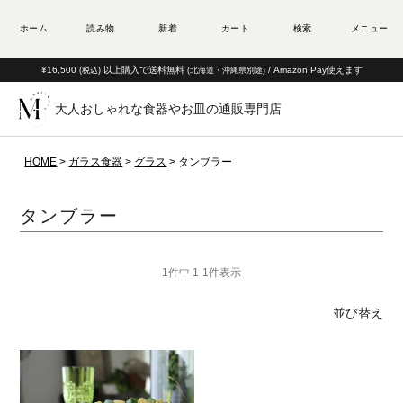
¥16,500
以上購入で送料無料
/ Amazon Pay使えます
(税込)
(北海道・沖縄県別途)
大人おしゃれな食器やお皿の通販専門店
HOME
ガラス食器
グラス
タンブラー
タンブラー
1
件中
1
-
1
件表示
並び替え